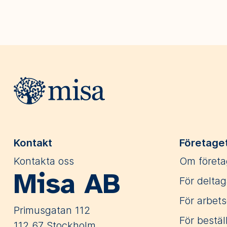
Webbplatsens sidfot
Kontakt
Företage
Kontakta oss
Om företa
Misa AB
För deltag
För arbets
Primusgatan 112
För bestäl
112 67 Stockholm