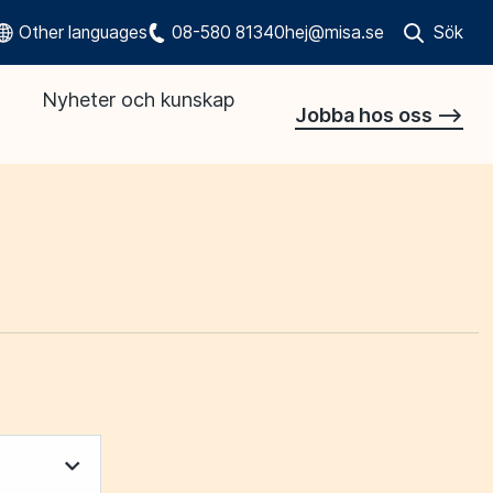
Other languages
08-580 81340
hej@misa.se
Sök
Öppna sökr
Nyheter och kunskap
Jobba hos oss -->