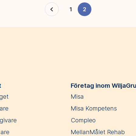
1
2
t
Företag inom WiljaGr
get
Misa
are
Misa Kompetens
givare
Compleo
lare
MellanMålet Rehab