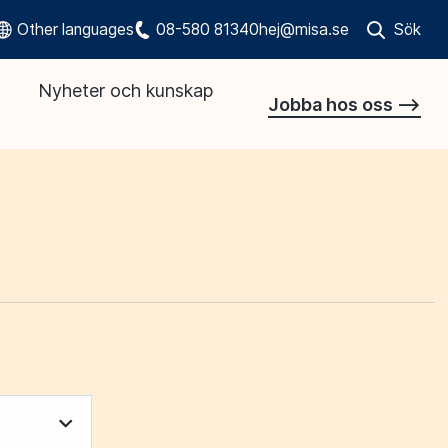
Other languages
08-580 81340
hej@misa.se
Sök
Öppna sökr
Nyheter och kunskap
Jobba hos oss -->