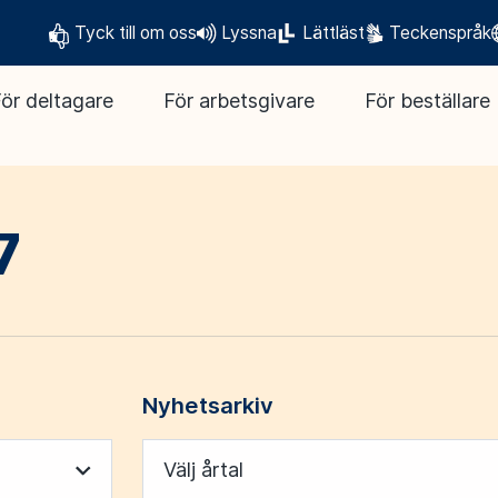
Tyck till om oss
Lyssna
Lättläst
Teckenspråk
ör deltagare
För arbetsgivare
För beställare
7
Nyhetsarkiv
Välj årtal