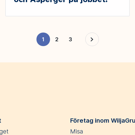
och Asperger på jobbet!
1
2
3
t
Företag inom WiljaGr
get
Misa