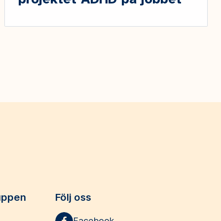
projektet ADHD på jobbet
uppen
Följ oss
Facebook