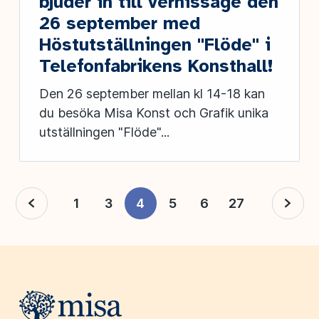
bjuder in till vernissage den
26 september med
Höstutställningen "Flöde" i
Telefonfabrikens Konsthall!
Den 26 september mellan kl 14-18 kan
du besöka Misa Konst och Grafik unika
utställningen "Flöde"...
1
3
4
5
6
27
Webbplatsens sidfot