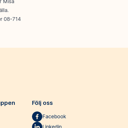
ir Misa
lla.
er 08-714
uppen
Följ oss
Facebook
Linkedin