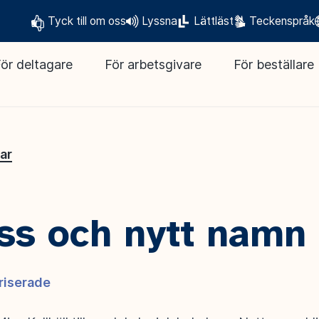
Tyck till om oss
Lyssna
Lättläst
Teckenspråk
ör deltagare
För arbetsgivare
För beställare
lar
ss och nytt namn
riserade