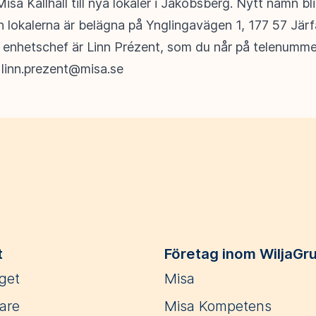
Misa Kallhäll till nya lokaler i Jakobsberg. Nytt namn bl
h lokalerna är belägna på Ynglingavägen 1, 177 57 Järfä
 enhetschef är Linn Prézent, som du når på telenumm
r
linn.prezent@misa.se
t
Företag inom WiljaGr
get
Misa
are
Misa Kompetens