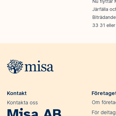
Nu flyttar 
Järfälla oc
Biträdande
33 31 elle
Webbplatsens sidfot
Kontakt
Företage
Kontakta oss
Om företa
Misa AB
För deltag