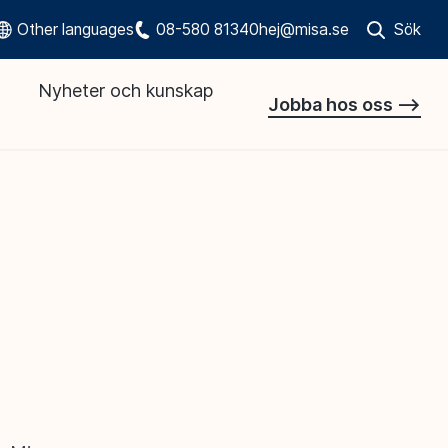
Other languages
08-580 81340
hej@misa.se
Sök
Öppna sökr
Nyheter och kunskap
Jobba hos oss -->