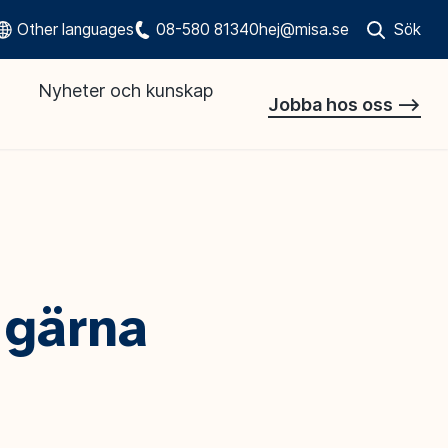
Other languages
08-580 81340
hej@misa.se
Sök
Öppna sökr
Nyheter och kunskap
Jobba hos oss -->
 gärna