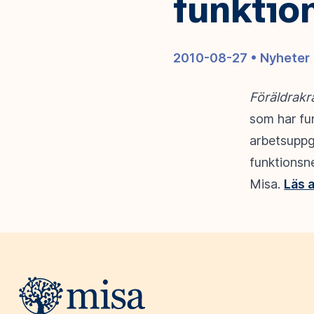
funktio
2010-08-27 •
Nyheter
Föräldrakr
som har fun
arbetsuppgi
funktionsn
Misa.
Läs 
Webbplatsens sidfot