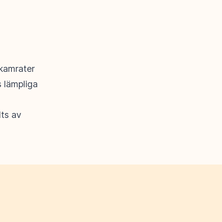
skamrater
s lämpliga
lts av