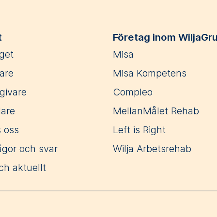
t
Företag inom WiljaGr
get
Misa
are
Misa Kompetens
givare
Compleo
lare
MellanMålet Rehab
 oss
Left is Right
ågor och svar
Wilja Arbetsrehab
ch aktuellt