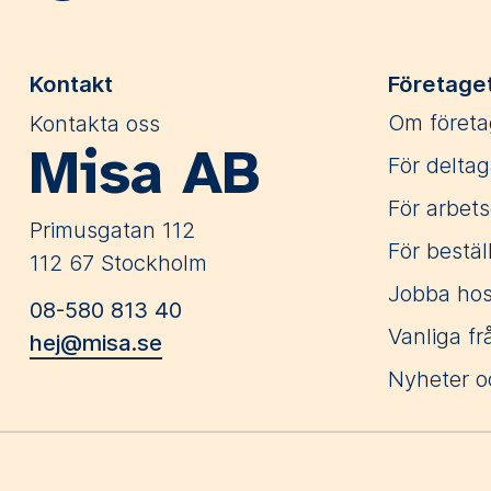
Kontakt
Företage
Kontakta oss
Om företa
Misa AB
För deltag
För arbets
Primusgatan 112
För bestäl
112 67 Stockholm
Jobba hos
08-580 813 40
Vanliga fr
hej@misa.se
Nyheter o