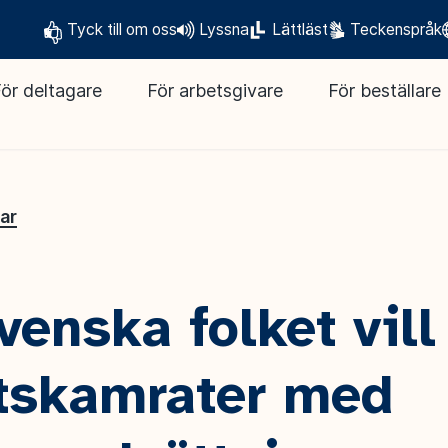
Tyck till om oss
Lyssna
Lättläst
Teckenspråk
ör deltagare
För arbetsgivare
För beställare
lar
venska folket vill
tskamrater med